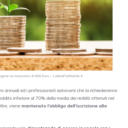
ungere un massimo di 800 Euro – LaMiaPartitaIVA.it
Euro annuali ed i professionisti autonomi che la richiederanno
ito inferiore al 70% della media dei redditi ottenuti nel
ltre, viene
mantenuto l’obbligo dell’iscrizione alla
 domanda solo
dimostrando di essere in regola con i