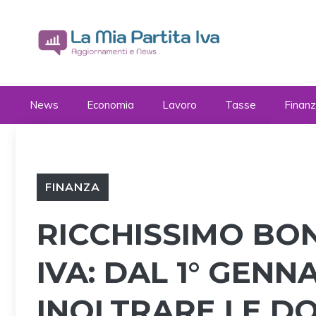
Vai
al
contenuto
News
Economia
Lavoro
Tasse
Finan
FINANZA
RICCHISSIMO BON
IVA: DAL 1° GENN
INOLTRARE LE D