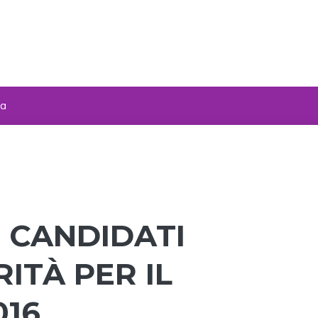
za
I CANDIDATI
ITÀ PER IL
016