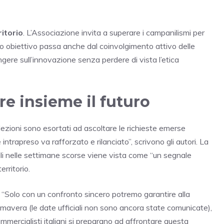
itorio
. L’Associazione invita a superare i campanilismi per
esto obiettivo passa anche dal coinvolgimento attivo delle
gere sull’innovazione senza perdere di vista l’etica
ire insieme il futuro
e elezioni sono esortati ad ascoltare le richieste emerse
trapreso va rafforzato e rilanciato”, scrivono gli autori. La
iali nelle settimane scorse viene vista come “un segnale
erritorio.
a: “Solo con un confronto sincero potremo garantire alla
primavera (le date ufficiali non sono ancora state comunicate),
ommercialisti italiani si preparano ad affrontare questa