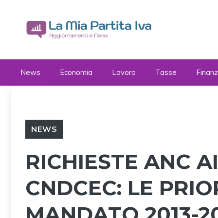
Vai
al
contenuto
News
Economia
Lavoro
Tasse
Finan
NEWS
RICHIESTE ANC A
CNDCEC: LE PRIOR
MANDATO 2013-2