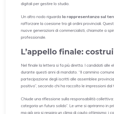
digitali per gestire lo studio.
Un altro nodo riguarda
la rappresentanza sul terr
rafforzare la coesione tra gli ordini provinciali. Qu
nuove generazioni di commercialisti, chiamate a spin
professionale.
L’appello finale: costru
Nel finale la lettera si fa più diretta. I candidati all
durante questi anni di mandato. “Il cammino comune in
partecipazione degli iscritti alle assemblee provinc
positivo”, secondo chi ha raccolto le impressioni dal t
Chiude una riflessione sulla responsabilità collettiv
categoria un futuro solido”. Le urne si apriranno in 
ma già ora si respira un clima di cauto ottimismo: i c