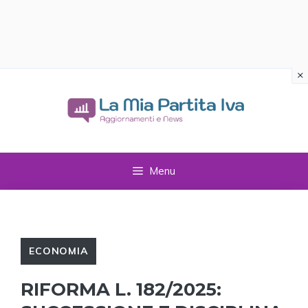
×
Vai
al
contenuto
Menu
ECONOMIA
RIFORMA L. 182/2025: