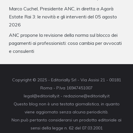
Marco Cuchel, Presidente ANC, in diretta a Agorà
Estate Rai 3: le novità e gli interventi del 05 agosto
2026
ANC propone la revisione della norma sul blocco dei
pagamenti ai professionisti: cosa cambia per avvocati
e consulenti
Copyright © 2025 - Editorially Srl - Via Assisi 21 - 00181
Roma - P.Iva 16947451007
legal@editorially.it - redazione@editorially.it
Questo blog non è una testata giornalistica, in quanto
viene aggiornato senza alcuna periodicità.
Non può pertanto considerarsi un prodotto editoriale ai
sensi della legge n. 62 del 07.03.2001