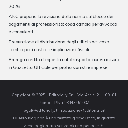
2026
ANC propone la revisione della norma sul blocco dei
pagamenti ai professionisti: cosa cambia per avvocati
e consulenti
Presunzione di distribuzione degli utili ai soci: cosa
cambia per i costi e le implicazioni fiscali
Proroga credito d’imposta autotrasporto: nuova misura
in Gazzetta Ufficiale per professionisti e imprese
Copyright © 2025 - Editorially Srl - Via Assisi 21 - 00181
Roma - P.Iva 16947451007
legal@editorially.it - redazione@editorially.it
Questo blog non è una testata giornalistica, in quanto
viene aggiornato senza alcuna periodicità.