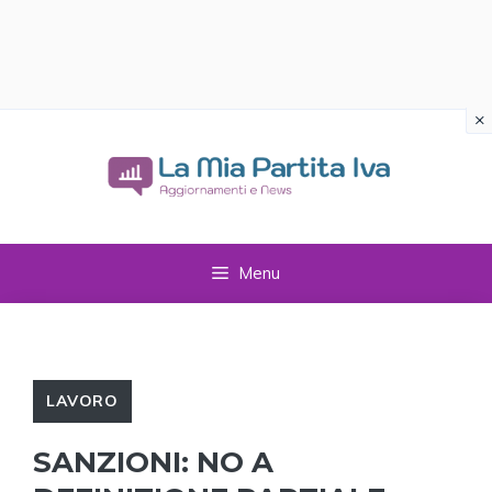
×
Vai
al
contenuto
Menu
LAVORO
SANZIONI: NO A