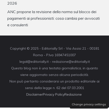
2026
ANC propone la revisione della norma sul blocco dei
pagamenti ai professionisti: cosa cambia per avvocati
e consulenti
Copyright © 2025 - Editorially Srl - Via Assisi 21 - 00181
Roma - P.Iva 16947451007
legal@editorially.it - redazione@editorially.it
Questo blog non è una testata giornalistica, in quanto
viene aggiornato senza alcuna periodicità.
Non può pertanto considerarsi un prodotto editoriale ai
sensi della legge n. 62 del 07.03.2001
Disclaimer
Privacy Policy
Redazione
Change privacy settings