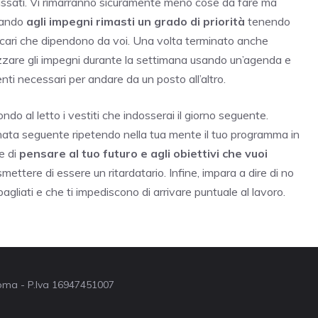
refissati. Vi rimarranno sicuramente meno cose da fare ma
dando
agli impegni rimasti un grado di priorità
tenendo
i cari che dipendono da voi. Una volta terminato anche
izzare gli impegni durante la settimana usando un’agenda e
nti necessari per andare da un posto all’altro.
ondo al letto i vestiti che indosserai il giorno seguente.
ornata seguente ripetendo nella tua mente il tuo programma in
e di
pensare al tuo futuro e agli obiettivi che vuoi
mettere di essere un ritardatario. Infine, impara a dire di no
agliati e che ti impediscono di arrivare puntuale al lavoro.
 Roma - P.Iva 16947451007