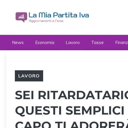
Vai
al
contenuto
News
Economia
Lavoro
Tasse
Finan
LAVORO
SEI RITARDATARI
QUESTI SEMPLICI 
CAPO TI ADORER