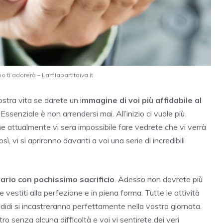
apo ti adorerà – Lamiapartitaiva.it
tra vita se darete un i
mmagine di voi più affidabile al
ssenziale è non arrendersi mai. All’inizio ci vuole più
he attualmente vi sera impossibile fare vedrete che vi verrà
ì, vi si apriranno davanti a voi una serie di incredibili
ario con pochissimo sacrificio
. Adesso non dovrete più
e vestiti alla perfezione e in piena forma. Tutte le attività
didi si incastreranno perfettamente nella vostra giornata.
tro senza alcuna difficoltà e voi vi sentirete dei veri