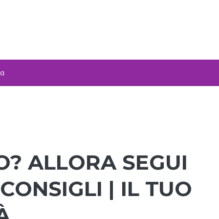
za
O? ALLORA SEGUI
CONSIGLI | IL TUO
À