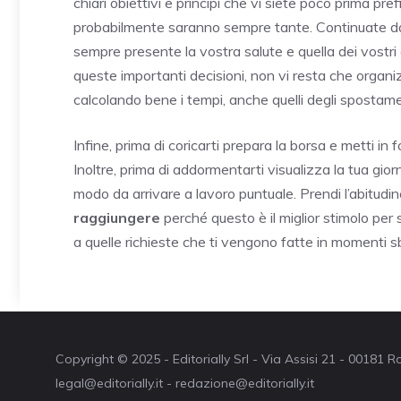
chiari obiettivi e principi che vi siete poco prima p
probabilmente saranno sempre tante. Continuate 
sempre presente la vostra salute e quella dei vostr
queste importanti decisioni, non vi resta che organ
calcolando bene i tempi, anche quelli degli spostame
Infine, prima di coricarti prepara la borsa e metti in f
Inoltre, prima di addormentarti visualizza la tua gi
modo da arrivare a lavoro puntuale. Prendi l’abitudin
raggiungere
perché questo è il miglior stimolo per s
a quelle richieste che ti vengono fatte in momenti sb
Copyright © 2025 - Editorially Srl - Via Assisi 21 - 00181
legal@editorially.it - redazione@editorially.it