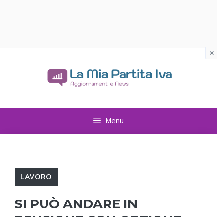
×
Vai
al
contenuto
Menu
LAVORO
SI PUÒ ANDARE IN