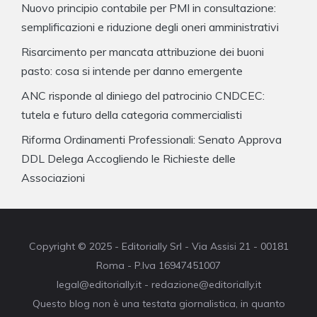
Nuovo principio contabile per PMI in consultazione:
semplificazioni e riduzione degli oneri amministrativi
Risarcimento per mancata attribuzione dei buoni
pasto: cosa si intende per danno emergente
ANC risponde al diniego del patrocinio CNDCEC:
tutela e futuro della categoria commercialisti
Riforma Ordinamenti Professionali: Senato Approva
DDL Delega Accogliendo le Richieste delle
Associazioni
Copyright © 2025 - Editorially Srl - Via Assisi 21 - 00181
Roma - P.Iva 16947451007
legal@editorially.it - redazione@editorially.it
Questo blog non è una testata giornalistica, in quanto