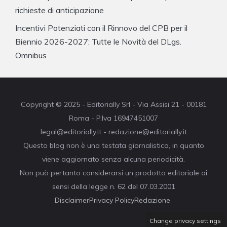
richieste di anticipazione
Incentivi Potenziati con il Rinnovo del CPB per il
Biennio 2026-2027: Tutte le Novità del DLgs.
Omnibus
Copyright © 2025 - Editorially Srl - Via Assisi 21 - 00181
Roma - P.Iva 16947451007
legal@editorially.it - redazione@editorially.it
Questo blog non è una testata giornalistica, in quanto
viene aggiornato senza alcuna periodicità.
Non può pertanto considerarsi un prodotto editoriale ai
sensi della legge n. 62 del 07.03.2001
Disclaimer
Privacy Policy
Redazione
Change privacy settings