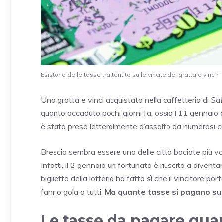
Esistono delle tasse trattenute sulle vincite dei gratta e vinci? –
Una gratta e vinci acquistato nella caffetteria di
Sa
quanto accaduto pochi giorni fa, ossia l’11 gennaio 
è stata presa letteralmente d’assalto da numerosi curi
Brescia sembra essere una delle città baciate più vo
Infatti, il 2 gennaio un fortunato è riuscito a diventa
biglietto della lotteria ha fatto sì che il vincitore po
fanno gola a tutti.
Ma quante tasse si pagano s
Le tasse da pagare qua