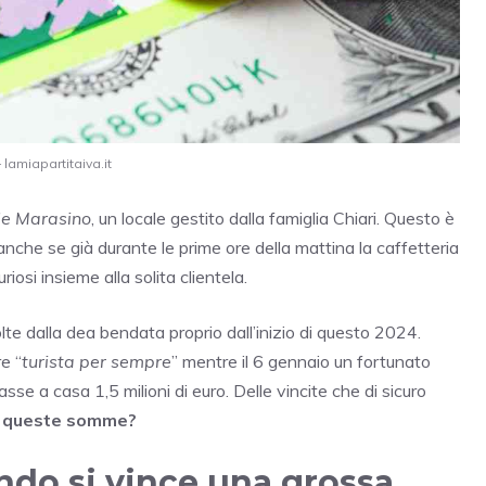
 lamiapartitaiva.it
le Marasino
, un locale gestito dalla famiglia Chiari. Questo è
anche se già durante le prime ore della mattina la caffetteria
osi insieme alla solita clientela.
lte dalla dea bendata proprio dall’inizio di questo 2024.
re “
turista per sempre
” mentre il 6 gennaio un fortunato
rtasse a casa 1,5 milioni di euro. Delle vincite che di sicuro
u queste somme?
ndo si vince una grossa