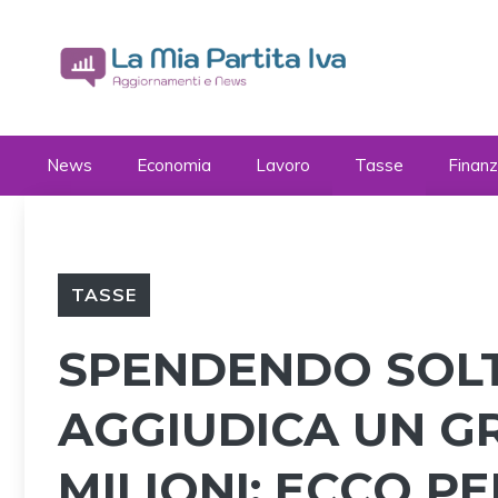
Vai
al
contenuto
News
Economia
Lavoro
Tasse
Finan
TASSE
SPENDENDO SOLT
AGGIUDICA UN GR
MILIONI: ECCO 