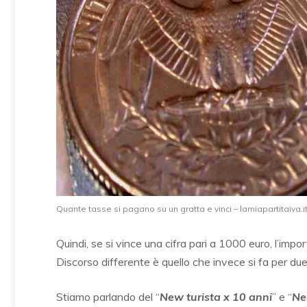
Quante tasse si pagano su un gratta e vinci – lamiapartitaiva.i
Quindi, se si vince una cifra pari a 1000 euro, l’imp
Discorso differente è quello che invece si fa per du
Stiamo parlando del “
New turista x 10 anni
” e “
Ne