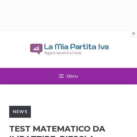
×
Vai
al
contenuto
Menu
NEWS
TEST MATEMATICO DA