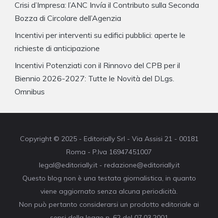
Crisi d’Impresa: l’ANC Invía il Contributo sulla Seconda
Bozza di Circolare dell’Agenzia
Incentivi per interventi su edifici pubblici: aperte le
richieste di anticipazione
Incentivi Potenziati con il Rinnovo del CPB per il
Biennio 2026-2027: Tutte le Novità del DLgs.
Omnibus
Copyright © 2025 - Editorially Srl - Via Assisi 21 - 00181
Roma - P.Iva 16947451007
legal@editorially.it - redazione@editorially.it
Questo blog non è una testata giornalistica, in quanto
viene aggiornato senza alcuna periodicità.
Non può pertanto considerarsi un prodotto editoriale ai
sensi della legge n. 62 del 07.03.2001