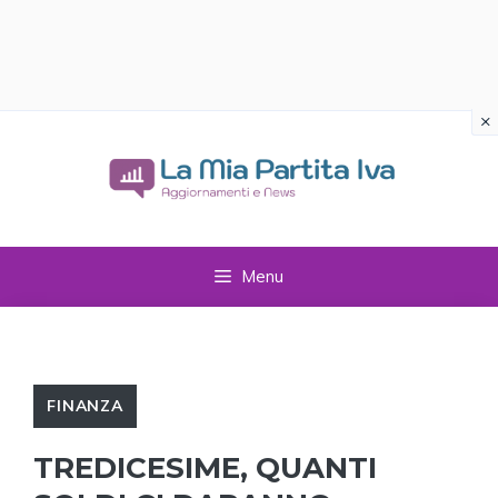
×
Vai
al
contenuto
Menu
FINANZA
TREDICESIME, QUANTI