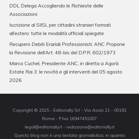
DDL Delega Accogliendo le Richieste delle
Associazioni
Iscrizione al SIISL per cittadini stranieri formati
all’estero: tutte le modalità ufficiali spiegate
Recupero Debiti Erariali Professionisti: ANC Propone
la Revisione dell’Art. 48-bis del D.P.R. 602/1973
Marco Cuchel, Presidente ANC, in diretta a Agorà
Estate Rai 3: le novità e gli interventi del 05 agosto
2026
Copyright © 2025 - Editorially Srl - Via Assisi 21 - 00181
Roma - P.Iva 16947451007
legal@editorially.it - redazione@editorially.it
Questo blog non è una testata giornalistica, in quanto