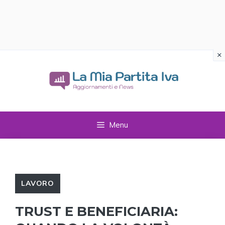
×
Vai
al
contenuto
Menu
LAVORO
TRUST E BENEFICIARIA: