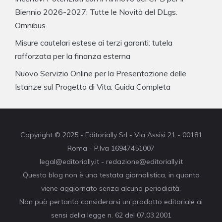
Biennio 2026-2027: Tutte le Novità del DLgs.
Omnibus
Misure cautelari estese ai terzi garanti: tutela
rafforzata per la finanza esterna
Nuovo Servizio Online per la Presentazione delle
Istanze sul Progetto di Vita: Guida Completa
Copyright © 2025 - Editorially Srl - Via Assisi 21 - 00181
Roma - P.Iva 16947451007
legal@editorially.it - redazione@editorially.it
Questo blog non è una testata giornalistica, in quanto
viene aggiornato senza alcuna periodicità.
Non può pertanto considerarsi un prodotto editoriale ai
sensi della legge n. 62 del 07.03.2001