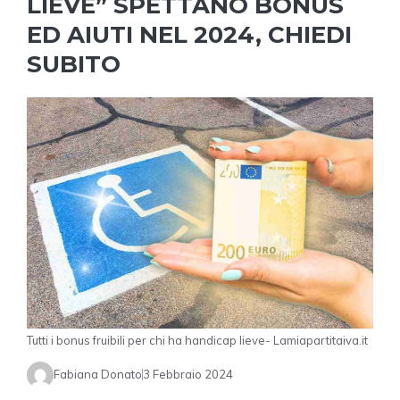
LIEVE” SPETTANO BONUS
ED AIUTI NEL 2024, CHIEDI
SUBITO
Tutti i bonus fruibili per chi ha handicap lieve- Lamiapartitaiva.it
Fabiana Donato
3 Febbraio 2024