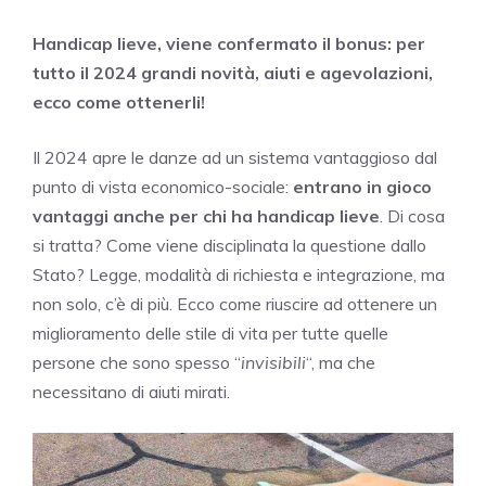
Handicap lieve, viene confermato il bonus: per
tutto il 2024 grandi novità, aiuti e agevolazioni,
ecco come ottenerli!
Il 2024 apre le danze ad un sistema vantaggioso dal
punto di vista economico-sociale:
entrano in gioco
vantaggi anche per chi ha handicap lieve
. Di cosa
si tratta? Come viene disciplinata la questione dallo
Stato? Legge, modalità di richiesta e integrazione, ma
non solo, c’è di più. Ecco come riuscire ad ottenere un
miglioramento delle stile di vita per tutte quelle
persone che sono spesso “
invisibili
“, ma che
necessitano di aiuti mirati.