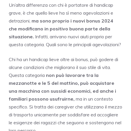
Un’altra differenza con chi è portatore di handicap
grave, è che quello lieve ha sì meno agevolazioni e
detrazioni,
ma sono proprio i nuovi bonus 2024
che modificano in positivo buona parte della
situazione.
Infatti, arrivano nuovi aiuti proprio per
questa categoria. Quali sono le principali agevolazioni?
Chi ha un handicap lieve oltre ai bonus, può godere di
alcune condizioni che migliorano il suo stile di vita.
Questa categoria
non può lavorare tra la
mezzanotte e le 5 del mattino,
può acquistare
una macchina con sussidi economici, ed anche i
familiari possono usufruirne,
ma in un contesto
specifico. Si tratta dei caregiver che utilizzano il mezzo
di trasporto unicamente per soddisfare ed accogliere
le esigenze dei ragazzi che seguono e sostengono nel
loro percorso.