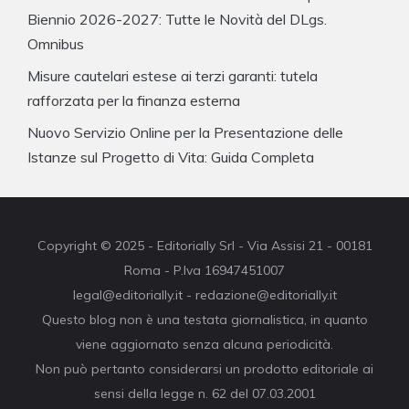
Biennio 2026-2027: Tutte le Novità del DLgs.
Omnibus
Misure cautelari estese ai terzi garanti: tutela
rafforzata per la finanza esterna
Nuovo Servizio Online per la Presentazione delle
Istanze sul Progetto di Vita: Guida Completa
Copyright © 2025 - Editorially Srl - Via Assisi 21 - 00181
Roma - P.Iva 16947451007
legal@editorially.it - redazione@editorially.it
Questo blog non è una testata giornalistica, in quanto
viene aggiornato senza alcuna periodicità.
Non può pertanto considerarsi un prodotto editoriale ai
sensi della legge n. 62 del 07.03.2001