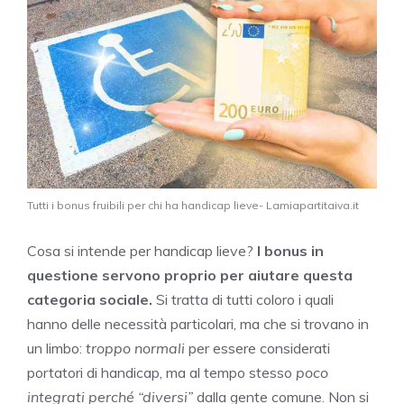
Tutti i bonus fruibili per chi ha handicap lieve- Lamiapartitaiva.it
Cosa si intende per handicap lieve?
I bonus in
questione servono proprio per aiutare questa
categoria sociale.
Si tratta di tutti coloro i quali
hanno delle necessità particolari, ma che si trovano in
un limbo:
troppo normali
per essere considerati
portatori di handicap, ma al tempo stesso
poco
integrati perché “diversi”
dalla gente comune. Non si