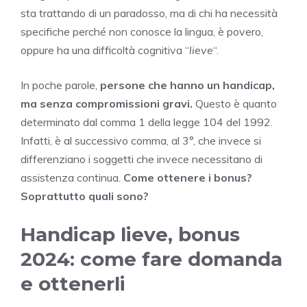
sta trattando di un paradosso, ma di chi ha necessità
specifiche perché non conosce la lingua, è povero,
oppure ha una difficoltà cognitiva “
lieve
“.
In poche parole,
persone che hanno un handicap,
ma senza compromissioni gravi.
Questo è quanto
determinato dal comma 1 della legge 104 del 1992.
Infatti, è al successivo comma, al 3°, che invece si
differenziano i soggetti che invece necessitano di
assistenza continua.
Come ottenere i bonus?
Soprattutto quali sono?
Handicap lieve, bonus
2024: come fare domanda
e ottenerli