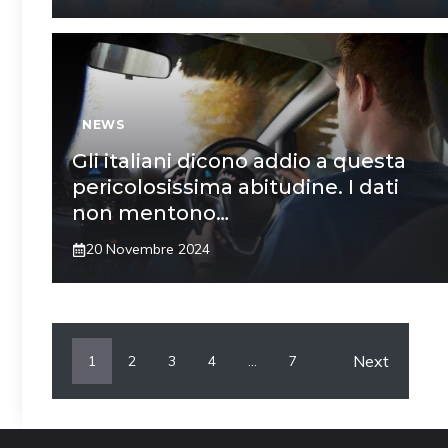
NEWS
Gli italiani dicono addio a questa
pericolosissima abitudine. I dati
non mentono…
20 Novembre 2024
Next
1
2
3
4
…
7