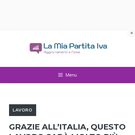
×
Vai
al
contenuto
Menu
LAVORO
GRAZIE ALL’ITALIA, QUESTO