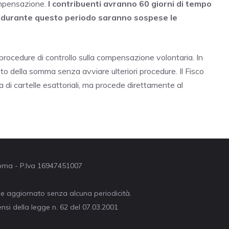
ompensazione.
I contribuenti avranno 60 giorni di tempo
 durante questo periodo saranno sospese le
 procedure di controllo sulla compensazione volontaria. In
to della somma senza avviare ulteriori procedure. Il Fisco
di cartelle esattoriali, ma procede direttamente al
 Roma - P.Iva 16947451007
ne aggiornato senza alcuna periodicità.
nsi della legge n. 62 del 07.03.2001