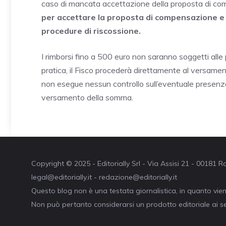
caso di mancata accettazione della proposta di c
per accettare la proposta di compensazione e
procedure di riscossione.
I rimborsi fino a 500 euro non saranno soggetti alle
pratica, il Fisco procederà direttamente al versamen
non esegue nessun controllo sull’eventuale presenza 
versamento della somma.
Copyright © 2025 - Editorially Srl - Via Assisi 21 - 00181
legal@editorially.it - redazione@editorially.it
Questo blog non è una testata giornalistica, in quanto vie
Non può pertanto considerarsi un prodotto editoriale ai se