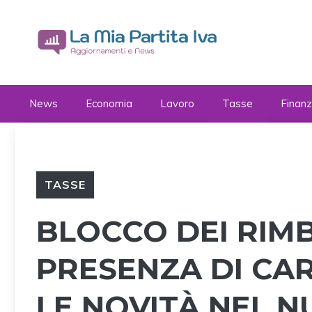
Vai
al
contenuto
News
Economia
Lavoro
Tasse
Finan
TASSE
BLOCCO DEI RIMB
PRESENZA DI CAR
LE NOVITÀ NEL 