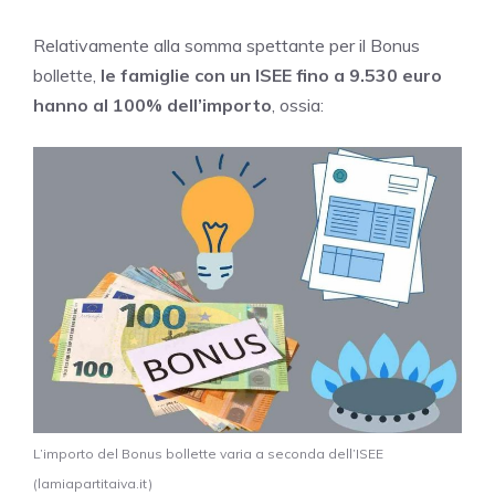
Relativamente alla somma spettante per il Bonus
bollette,
le famiglie con un ISEE fino a 9.530 euro
hanno al 100% dell’importo
, ossia:
L’importo del Bonus bollette varia a seconda dell’ISEE
(lamiapartitaiva.it)