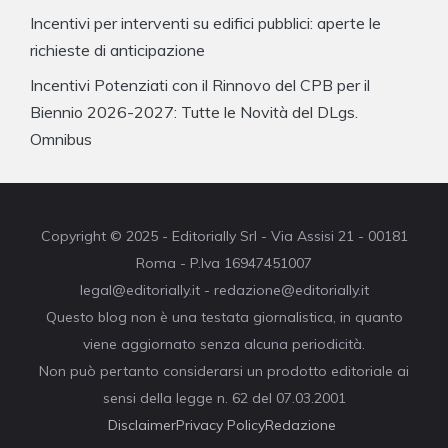
Incentivi per interventi su edifici pubblici: aperte le
richieste di anticipazione
Incentivi Potenziati con il Rinnovo del CPB per il
Biennio 2026-2027: Tutte le Novità del DLgs.
Omnibus
Copyright © 2025 - Editorially Srl - Via Assisi 21 - 00181
Roma - P.Iva 16947451007
legal@editorially.it - redazione@editorially.it
Questo blog non è una testata giornalistica, in quanto
viene aggiornato senza alcuna periodicità.
Non può pertanto considerarsi un prodotto editoriale ai
sensi della legge n. 62 del 07.03.2001
Disclaimer
Privacy Policy
Redazione