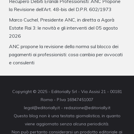
Recupero Debiti Erariali Professionisti: ANC Propone
la Revisione dell’Art. 48-bis del D.P.R. 602/1973
Marco Cuchel, Presidente ANC, in diretta a Agorà
Estate Rai 3: le novità e gli interventi del 05 agosto
2026
ANC propone la revisione della norma sul blocco dei
pagamenti ai professionisti: cosa cambia per avvocati
e consulenti
Copyright © 2025 - Editorially Srl - Via Assisi 21 - 00181
Roma - P.Iva 16947451007
legal@editorially.it - redazione@editorially.it
Questo blog non è una testata giornalistica, in quanto
viene aggiornato senza alcuna periodicità.
Non può pertanto considerarsi un prodotto editoriale ai