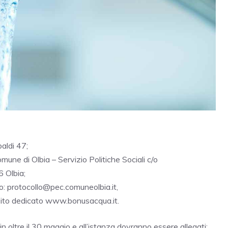
baldi 47;
ne di Olbia – Servizio Politiche Sociali c/o
6 Olbia;
zzo: protocollo@pec.comuneolbia.it,
 sito dedicato www.bonusacqua.it.
oltre il 30 maggio e all’istanza dovranno essere allegati: