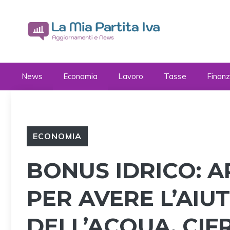
Vai
al
contenuto
News
Economia
Lavoro
Tasse
Finan
ECONOMIA
BONUS IDRICO: 
PER AVERE L’AIU
DELL’ACQUA, CIF