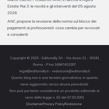
Estate Rai 3: le novità e gli interventi del 05 agosto
2026
ANC propone la revisione della norma sul blocco dei
pagamenti ai professionisti: cosa cambia per avvocati
e consulenti
Copyright © 2025 - Editorially Srl - Via Assisi 21 - 00181
Roma - P.Iva 16947451007
legal@editorially.it - redazione@editorially.it
Questo blog non è una testata giornalistica, in quanto
viene aggiornato senza alcuna periodicità.
Non può pertanto considerarsi un prodotto editoriale ai
sensi della legge n. 62 del 07.03.2001
Disclaimer
Privacy Policy
Redazione