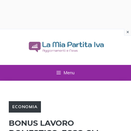
×
Vai
al
contenuto
Menu
ECONOMIA
BONUS LAVORO