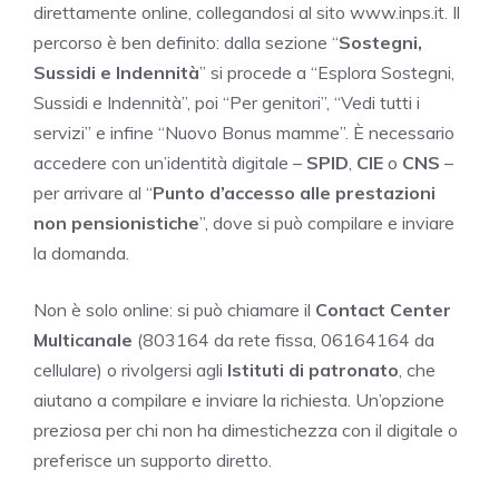
direttamente online, collegandosi al sito www.inps.it. Il
percorso è ben definito: dalla sezione “
Sostegni,
Sussidi e Indennità
” si procede a “Esplora Sostegni,
Sussidi e Indennità”, poi “Per genitori”, “Vedi tutti i
servizi” e infine “Nuovo Bonus mamme”. È necessario
accedere con un’identità digitale –
SPID
,
CIE
o
CNS
–
per arrivare al “
Punto d’accesso alle prestazioni
non pensionistiche
”, dove si può compilare e inviare
la domanda.
Non è solo online: si può chiamare il
Contact Center
Multicanale
(803164 da rete fissa, 06164164 da
cellulare) o rivolgersi agli
Istituti di patronato
, che
aiutano a compilare e inviare la richiesta. Un’opzione
preziosa per chi non ha dimestichezza con il digitale o
preferisce un supporto diretto.