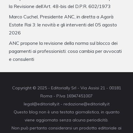
la Revisione dell’Art. 48-bis del D.P.R. 602/1973
Marco Cuchel, Presidente ANC, in diretta a Agorà
Estate Rai 3: le novità e gli interventi del 05 agosto
2026
ANC propone la revisione della norma sul blocco dei
pagamenti ai professionisti: cosa cambia per avvocati
e consulenti
Copyright © 2025 - Editorially Srl - Via Assisi 21 - 00181
Roma - P.Iva 16947451007
legal@editorially.it - redazione@editorially.it
Questo blog non è una testata giornalistica, in quanto
viene aggiornato senza alcuna periodicità.
Non può pertanto considerarsi un prodotto editoriale ai