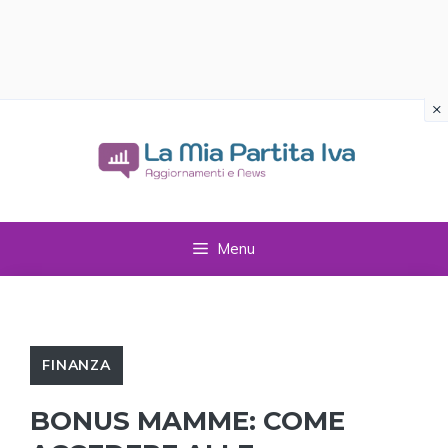
×
Vai
al
contenuto
Menu
FINANZA
BONUS MAMME: COME