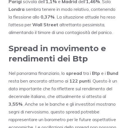
Parigi
scivola dell’
1,1%
e
Madrid
dell’
1,46%
. Solo
Londra
sembra tenere in modo relativo, contenendo
la flessione allo
0,37%
. La situazione attuale ha reso
l’attesa per
Wall Street
altrettanto pessimista,
alimentando il timore di una contagiosità del panico.
Spread in movimento e
rendimenti dei Btp
Nel panorama finanziario, lo
spread
tra i
Btp
e i
Bund
resta ben ancorato attorno ai
122 punti
. Questo è un
dato importante che fa riflettere sul rendimento del
decennale italiano, che attualmente si attesta al
3,55%
. Anche se le banche e gli investitori mostrano
segni di nervosismo, questo spread potrebbe
rappresentare un barometro per le future aspettative
economiche. Le oscillazioni dello spread non possono