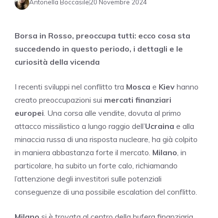
Antonella Boccasile
20 Novembre 2024
Borsa in Rosso, preoccupa tutti: ecco cosa sta
succedendo in questo periodo, i dettagli e le
curiosità della vicenda
I recenti sviluppi nel conflitto tra
Mosca
e
Kiev
hanno
creato preoccupazioni sui
mercati finanziari
europei
. Una corsa alle vendite, dovuta al primo
attacco missilistico a lungo raggio dell’
Ucraina
e alla
minaccia russa di una risposta nucleare, ha già colpito
in maniera abbastanza forte il mercato.
Milano
, in
particolare, ha subito un forte calo, richiamando
l’attenzione degli investitori sulle potenziali
conseguenze di una possibile escalation del conflitto.
Milano
si è trovata al centro della bufera finanziaria,