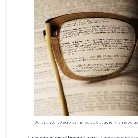
Bonus vista: 50 euro per rimborso o voucher – lamiapartita
La
scadenza per ottenere il bonus
come rimborso per