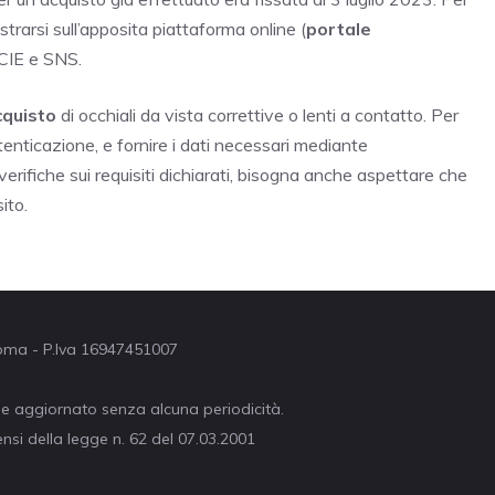
strarsi sull’apposita piattaforma online (
portale
 CIE e SNS.
cquisto
di occhiali da vista correttive o lenti a contatto. Per
tenticazione, e fornire i dati necessari mediante
 verifiche sui requisiti dichiarati, bisogna anche aspettare che
ito.
 Roma - P.Iva 16947451007
ne aggiornato senza alcuna periodicità.
nsi della legge n. 62 del 07.03.2001