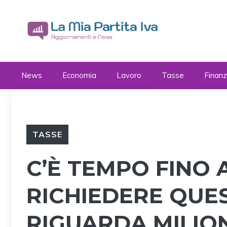
Vai
al
contenuto
News
Economia
Lavoro
Tasse
Finan
TASSE
C’È TEMPO FINO 
RICHIEDERE QUE
RIGUARDA MILIONI