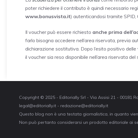
poter richiedere il contributo è quindi necessario regi
www.bonusvista.it
) autenticandosi tramite SPID,
Il voucher può essere richiesto
anche prima dell’a
farlo bisogna accedere nell’area riservata, previa au
dichiarazione sostitutiva. Dopo l’esito positivo delle
il voucher sia reso disponibile nell’area riservata del s
Copyright © 2025 - Editorially Srl - Via Assisi 21 - 00181
legal@editorially.it - redazione@editorially.it
Questo blog non è una testata giornalistica, in quanto vie
Non può pertanto considerarsi un prodotto editoriale ai se