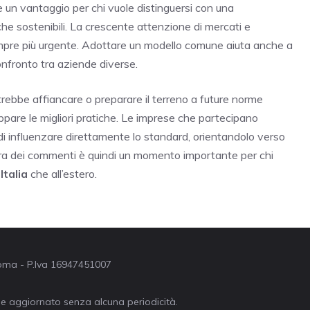
 un vantaggio per chi vuole distinguersi con una
che sostenibili. La crescente attenzione di mercati e
pre più urgente. Adottare un modello comune aiuta anche a
 confronto tra aziende diverse.
rebbe affiancare o preparare il terreno a future norme
ppare le migliori pratiche. Le imprese che partecipano
di influenzare direttamente lo standard, orientandolo verso
sura dei commenti è quindi un momento importante per chi
n
Italia
che all’estero.
 Roma - P.Iva 16947451007
ne aggiornato senza alcuna periodicità.