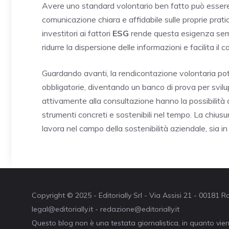
Avere uno standard volontario ben fatto può essere
comunicazione chiara e affidabile sulle proprie prati
investitori ai fattori
ESG
rende questa esigenza sem
ridurre la dispersione delle informazioni e facilita il
Guardando avanti, la rendicontazione volontaria pot
obbligatorie, diventando un banco di prova per svilu
attivamente alla consultazione hanno la possibilità 
strumenti concreti e sostenibili nel tempo. La chiu
lavora nel campo della sostenibilità aziendale, sia i
Copyright © 2025 - Editorially Srl - Via Assisi 21 - 00181
legal@editorially.it - redazione@editorially.it
Questo blog non è una testata giornalistica, in quanto vie