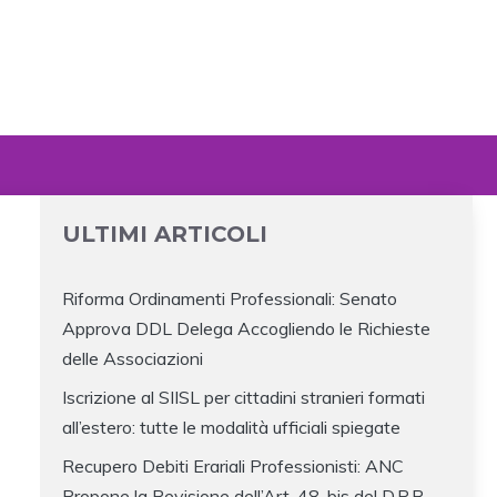
ULTIMI ARTICOLI
Riforma Ordinamenti Professionali: Senato
Approva DDL Delega Accogliendo le Richieste
delle Associazioni
Iscrizione al SIISL per cittadini stranieri formati
all’estero: tutte le modalità ufficiali spiegate
Recupero Debiti Erariali Professionisti: ANC
Propone la Revisione dell’Art. 48-bis del D.P.R.