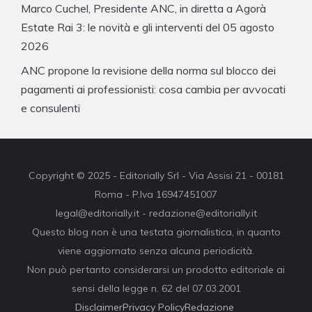
Marco Cuchel, Presidente ANC, in diretta a Agorà
Estate Rai 3: le novità e gli interventi del 05 agosto
2026
ANC propone la revisione della norma sul blocco dei
pagamenti ai professionisti: cosa cambia per avvocati
e consulenti
Copyright © 2025 - Editorially Srl - Via Assisi 21 - 00181
Roma - P.Iva 16947451007
legal@editorially.it - redazione@editorially.it
Questo blog non è una testata giornalistica, in quanto
viene aggiornato senza alcuna periodicità.
Non può pertanto considerarsi un prodotto editoriale ai
sensi della legge n. 62 del 07.03.2001
Disclaimer
Privacy Policy
Redazione