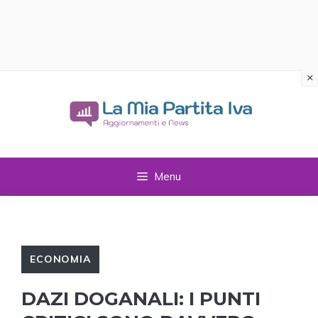
×
Vai
al
contenuto
Menu
ECONOMIA
DAZI DOGANALI: I PUNTI