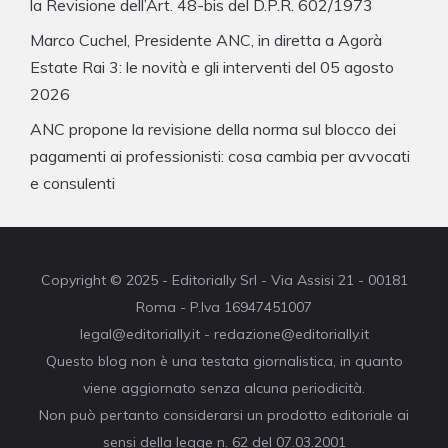
la Revisione dell’Art. 48-bis del D.P.R. 602/1973
Marco Cuchel, Presidente ANC, in diretta a Agorà
Estate Rai 3: le novità e gli interventi del 05 agosto
2026
ANC propone la revisione della norma sul blocco dei
pagamenti ai professionisti: cosa cambia per avvocati
e consulenti
Copyright © 2025 - Editorially Srl - Via Assisi 21 - 00181
Roma - P.Iva 16947451007
legal@editorially.it - redazione@editorially.it
Questo blog non è una testata giornalistica, in quanto
viene aggiornato senza alcuna periodicità.
Non può pertanto considerarsi un prodotto editoriale ai
sensi della legge n. 62 del 07.03.2001