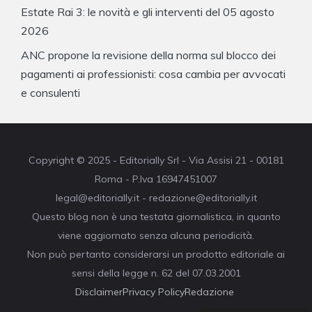
Estate Rai 3: le novità e gli interventi del 05 agosto
2026
ANC propone la revisione della norma sul blocco dei
pagamenti ai professionisti: cosa cambia per avvocati
e consulenti
Copyright © 2025 - Editorially Srl - Via Assisi 21 - 00181
Roma - P.Iva 16947451007
legal@editorially.it - redazione@editorially.it
Questo blog non è una testata giornalistica, in quanto
viene aggiornato senza alcuna periodicità.
Non può pertanto considerarsi un prodotto editoriale ai
sensi della legge n. 62 del 07.03.2001
Disclaimer
Privacy Policy
Redazione