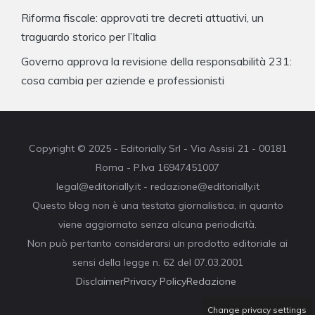
Riforma fiscale: approvati tre decreti attuativi, un
traguardo storico per l’Italia
Governo approva la revisione della responsabilità 231:
cosa cambia per aziende e professionisti
Copyright © 2025 - Editorially Srl - Via Assisi 21 - 00181
Roma - P.Iva 16947451007
legal@editorially.it - redazione@editorially.it
Questo blog non è una testata giornalistica, in quanto
viene aggiornato senza alcuna periodicità.
Non può pertanto considerarsi un prodotto editoriale ai
sensi della legge n. 62 del 07.03.2001
Disclaimer
Privacy Policy
Redazione
Change privacy settings