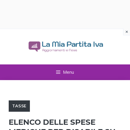
×
Vai
al
contenuto
Menu
TASSE
ELENCO DELLE SPESE