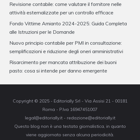
Revisione contabile: come valutare il fornitore nelle
attività esternalizzate per un controllo efficace
Fondo Vittime Amianto 2024-2025: Guida Completa
alle Istruzioni per le Domande
Nuovo principio contabile per PMI in consultazione:
semplificazioni e riduzione degli oneri amministrativi
Risarcimento per mancata attribuzione dei buoni
pasto: cosa si intende per danno emergente
Copyright © 2025 - Editorially Srl - Via Assisi 21 - 00181
Roma - P.Iva 16947451007
legal@editorially.it - redazione@editorially.it
Questo blog non è una testata giornalistica, in quanto
viene aggiornato senza alcuna periodicità.