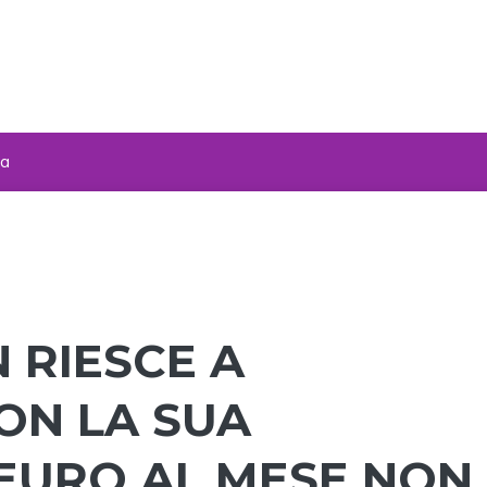
za
N RIESCE A
ON LA SUA
 EURO AL MESE NON