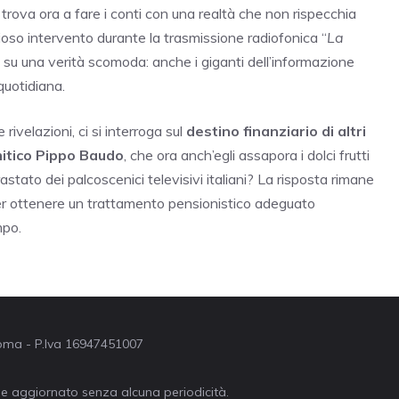
si trova ora a fare i conti con una realtà che non rispecchia
gioso intervento durante la trasmissione radiofonica “
La
 su una verità scomoda: anche i giganti dell’informazione
quotidiana.
rivelazioni, ci si interroga sul
destino finanziario di altri
 mitico Pippo Baudo
, che ora anch’egli assapora i dolci frutti
stato dei palcoscenici televisivi italiani? La risposta rimane
per ottenere un trattamento pensionistico adeguato
mpo.
 Roma - P.Iva 16947451007
ne aggiornato senza alcuna periodicità.