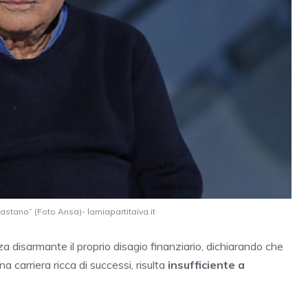
astano” (Foto Ansa)- lamiapartitaiva.it
 disarmante il proprio disagio finanziario, dichiarando che
na carriera ricca di successi, risulta
insufficiente a