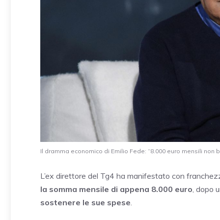
Il dramma economico di Emilio Fede: “8.000 euro mensili non b
L’ex direttore del Tg4 ha manifestato con franchezza
la somma mensile di appena 8.000 euro
, dopo u
sostenere le sue spese
.