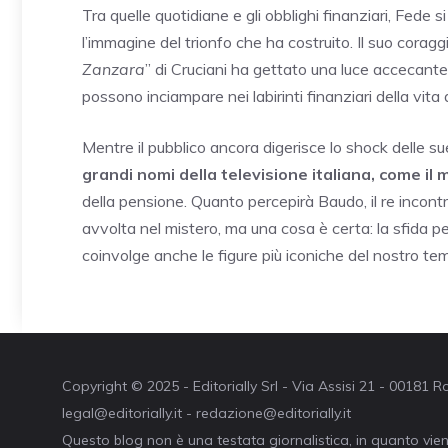
Tra quelle quotidiane e gli obblighi finanziari, Fede 
l’immagine del trionfo che ha costruito. Il suo corag
Zanzara
” di Cruciani ha gettato una luce accecante
possono inciampare nei labirinti finanziari della vita 
Mentre il pubblico ancora digerisce lo shock delle sue 
grandi nomi della televisione italiana, come il
della pensione. Quanto percepirà Baudo, il re incontra
avvolta nel mistero, ma una cosa è certa: la sfida 
coinvolge anche le figure più iconiche del nostro te
Copyright © 2025 - Editorially Srl - Via Assisi 21 - 00181
legal@editorially.it - redazione@editorially.it
Questo blog non è una testata giornalistica, in quanto vie