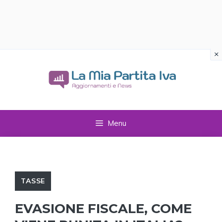
×
Vai
al
contenuto
Menu
TASSE
EVASIONE FISCALE, COME