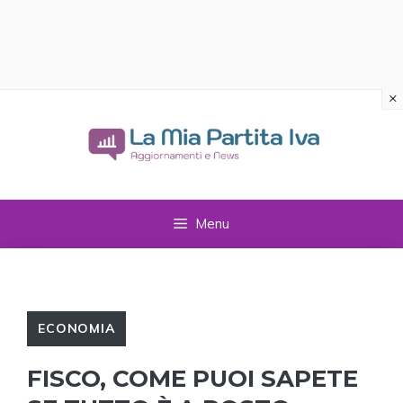
×
Vai
al
contenuto
Menu
ECONOMIA
FISCO, COME PUOI SAPETE