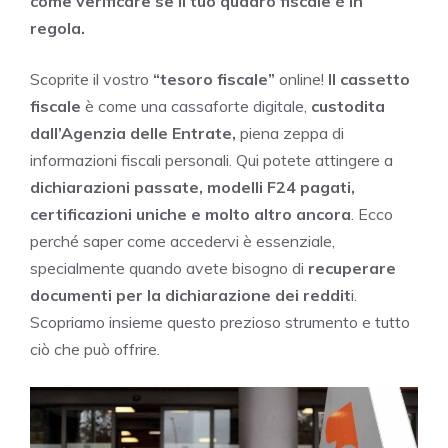
come verificare se il tuo quadro fiscale è in
regola.
Scoprite il vostro
“tesoro fiscale”
online!
Il cassetto
fiscale
è come una cassaforte digitale,
custodita
dall’Agenzia delle Entrate,
piena zeppa di
informazioni fiscali personali. Qui potete attingere a
dichiarazioni passate, modelli F24 pagati,
certificazioni uniche e molto altro ancora
. Ecco
perché saper come accedervi è essenziale,
specialmente quando avete bisogno di
recuperare
documenti per la dichiarazione dei reddit
i.
Scopriamo insieme questo prezioso strumento e tutto
ciò che può offrire.