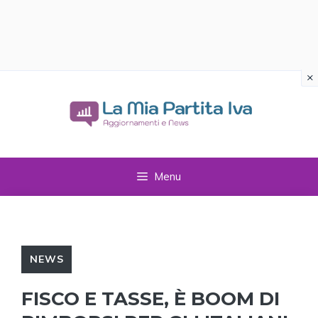
×
Vai
al
contenuto
Menu
NEWS
FISCO E TASSE, È BOOM DI