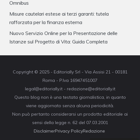
Omnibus
Misure cautelari estese ai terzi garanti: tutela
rafforzata per la finanza esterna
Nuovo Servizio Online per la Presentazione delle
Istanze sul Progetto di Vita: Guida Completa
Copyright © 2025 - Editorially Srl - Via Assisi 21 - 00181
Roma - P.Iva 16947451007
legal@editorially.it - redazione@editorially.it
Questo blog non è una testata giornalistica, in quanto
viene aggiornato senza alcuna periodicità.
Non può pertanto considerarsi un prodotto editoriale ai
sensi della legge n. 62 del 07.03.2001
Disclaimer
Privacy Policy
Redazione