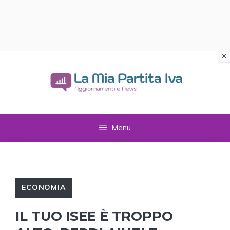
×
Vai
al
contenuto
Menu
ECONOMIA
IL TUO ISEE È TROPPO