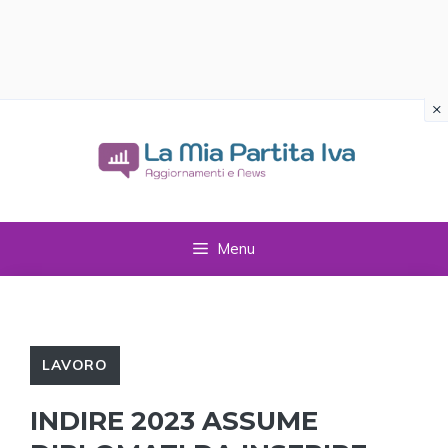
×
Vai
al
contenuto
Menu
LAVORO
INDIRE 2023 ASSUME