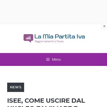
×
Vai
al
contenuto
Menu
NEWS
ISEE, COME USCIRE DAL