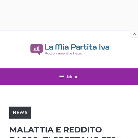
×
Vai
al
contenuto
Menu
NEWS
MALATTIA E REDDITO