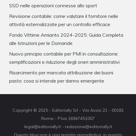
SSD nelle operazioni connesse allo sport
Revisione contabile: come valutare il fornitore nelle
attività esternalizzate per un controllo efficace
Fondo Vittime Amianto 2024-2025: Guida Completa
alle Istruzioni per le Domande
Nuovo principio contabile per PMI in consultazione:
semplificazioni e riduzione degli oneri amministrativi
Risarcimento per mancata attribuzione dei buoni
pasto: cosa si intende per danno emergente
Copyright © 2025 - Editorially Srl - Via Assisi 21 - 00181
Roma - P.Iva 16947451007
legal@editorially.it - redazione@editorially.it
Questo blog non è una testata giornalistica, in quanto