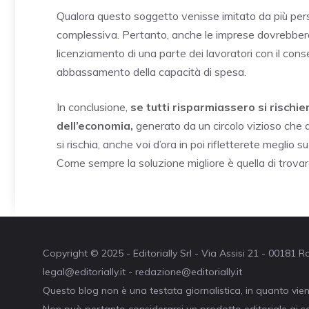
Qualora questo soggetto venisse imitato da più pe
complessiva. Pertanto, anche le imprese dovrebbero
licenziamento di una parte dei lavoratori con il co
abbassamento della capacità di spesa.
In conclusione,
se tutti risparmiassero si rischi
dell’economia,
generato da un circolo vizioso che a
si rischia, anche voi d’ora in poi rifletterete meglio 
Come sempre la soluzione migliore è quella di trovare 
Copyright © 2025 - Editorially Srl - Via Assisi 21 - 00181
legal@editorially.it - redazione@editorially.it
Questo blog non è una testata giornalistica, in quanto vie
Non può pertanto considerarsi un prodotto editoriale ai se