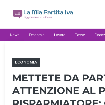
Vai
al
contenuto
News
Economia
Lavoro
Tasse
Finan
ECONOMIA
METTETE DA PART
ATTENZIONE AL 
RISPARMIATORE: