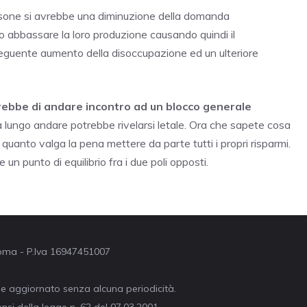
rsone si avrebbe una diminuzione della domanda
 abbassare la loro produzione causando quindi il
nseguente aumento della disoccupazione ed un ulteriore
erebbe di andare incontro ad un blocco generale
 lungo andare potrebbe rivelarsi letale. Ora che sapete cosa
su quanto valga la pena mettere da parte tutti i propri risparmi.
un punto di equilibrio fra i due poli opposti.
 Roma - P.Iva 16947451007
ne aggiornato senza alcuna periodicità.
nsi della legge n. 62 del 07.03.2001