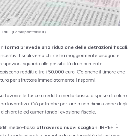
lati – (Lamiapartitaiva.it)
la riforma prevede una riduzione delle detrazioni fiscali
.
ncentivi fiscali verso chi ne ha maggiormente bisogno e
cupazioni riguardo alla possibilità di un aumento
episcono redditi oltre i 50.000 euro. C’è anche il timore che
ura per sfruttare immediatamente i risparmi.
sa favorire le fasce a reddito medio-basso a spese di coloro
riera lavorativa. Ciò potrebbe portare a una diminuzione degli
 dichiarate ed aumentando l’evasione fiscale.
edditi medio-bassi
attraverso nuovi scaglioni IRPEF
. È
effetti indesiderati e garantire la sostenibilità del sistema