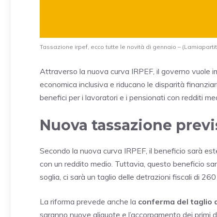
Tassazione irpef, ecco tutte le novità di gennaio – (Lamiapartit
Attraverso la nuova curva IRPEF, il governo vuole im
economica inclusiva e riducano le disparità finanziari
benefici per i lavoratori e i pensionati con redditi med
Nuova tassazione previs
Secondo la nuova curva IRPEF, il beneficio sarà estes
con un reddito medio. Tuttavia, questo beneficio sarà 
soglia, ci sarà un taglio delle detrazioni fiscali di 260
La riforma prevede anche la
conferma del taglio d
saranno nuove aliquote e l’accorpamento dei primi due