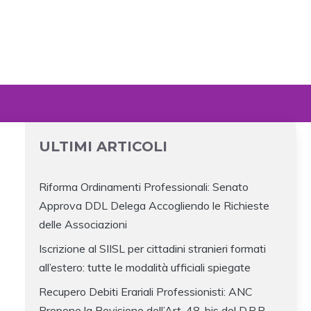
ULTIMI ARTICOLI
Riforma Ordinamenti Professionali: Senato
Approva DDL Delega Accogliendo le Richieste
delle Associazioni
Iscrizione al SIISL per cittadini stranieri formati
all’estero: tutte le modalità ufficiali spiegate
Recupero Debiti Erariali Professionisti: ANC
Propone la Revisione dell’Art. 48-bis del D.P.R.