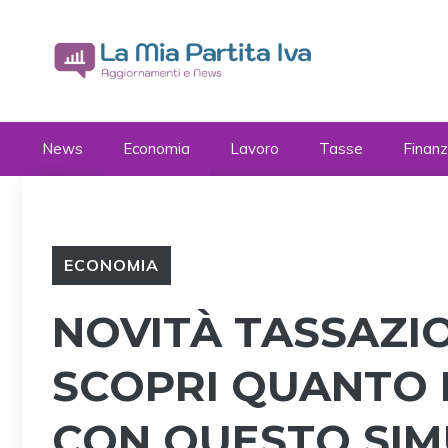
Vai
al
contenuto
News
Economia
Lavoro
Tasse
Finan
ECONOMIA
NOVITÀ TASSAZIO
SCOPRI QUANTO 
CON QUESTO SI