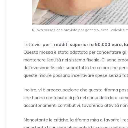
Nuova tassazione prevista per gennaio, ecco i calcoli simu
Tuttavia,
per i redditi superiori a 50.000 euro, 
Questa mossa è stata adottata per concentrare gli i
mantenere l’equità nel sistema fiscale. Ci sono preoc
dell’evasione fiscale, soprattutto tra coloro che perc
queste misure possano incentivare spese senza fatt
Inoltre, vi è preoccupazione che questa riforma pos
che hanno contribuito di più nel corso della loro car
accantonamenti contributivi, favorendo attività non
Nonostante le critiche, la riforma mira a favorire i r
importante bilanciare gli incentivi fiscali per evitare 