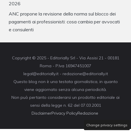
2026
ANC propone la revisione della norma sul blocco dei
pagamenti ai professionisti: cosa cambia per avvocati
e consulenti
Copyright © 2025 - Editorially Srl - Via Assisi 21 - 00181
Roma - P.Iva 16947451007
legal@editorially.it - redazione@editorially.it
Questo blog non è una testata giornalistica, in quanto
viene aggiornato senza alcuna periodicità.
Non può pertanto considerarsi un prodotto editoriale ai
sensi della legge n. 62 del 07.03.2001
Disclaimer
Privacy Policy
Redazione
Change privacy settings