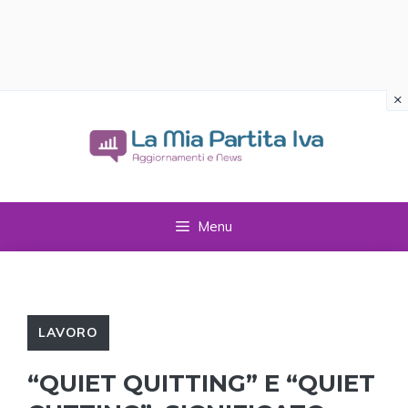
×
Vai
al
contenuto
Menu
LAVORO
“QUIET QUITTING” E “QUIET