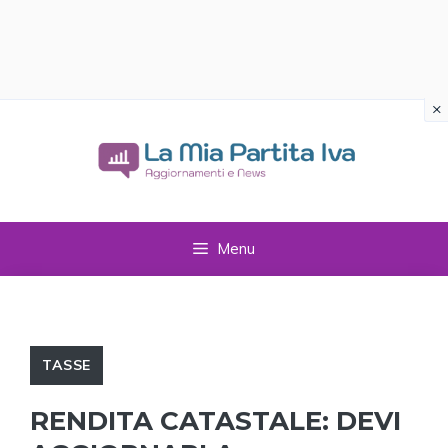
×
Vai
al
contenuto
Menu
TASSE
RENDITA CATASTALE: DEVI