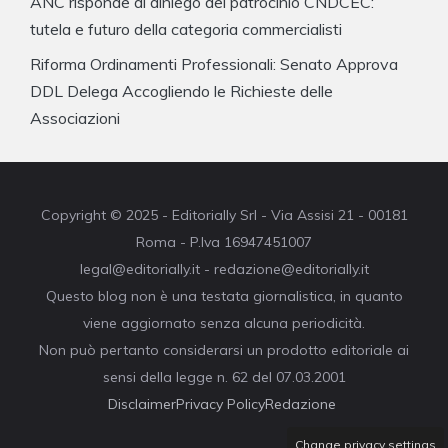
ANC risponde al diniego del patrocinio CNDCEC:
tutela e futuro della categoria commercialisti
Riforma Ordinamenti Professionali: Senato Approva
DDL Delega Accogliendo le Richieste delle
Associazioni
Copyright © 2025 - Editorially Srl - Via Assisi 21 - 00181
Roma - P.Iva 16947451007
legal@editorially.it - redazione@editorially.it
Questo blog non è una testata giornalistica, in quanto
viene aggiornato senza alcuna periodicità.
Non può pertanto considerarsi un prodotto editoriale ai
sensi della legge n. 62 del 07.03.2001
Disclaimer
Privacy Policy
Redazione
Change privacy settings