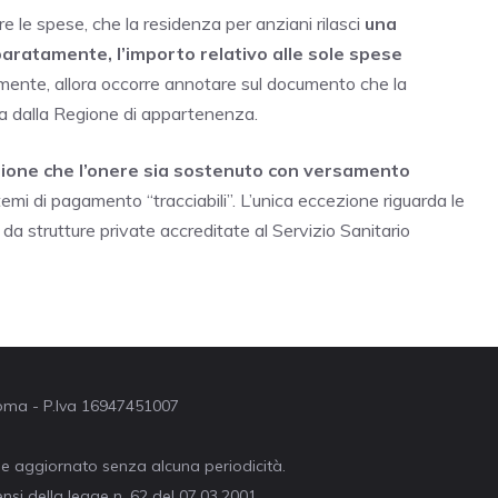
re le spese, che la residenza per anziani rilasci
una
separatamente, l’importo relativo alle sole spese
amente, allora occorre annotare sul documento che la
ta dalla Regione di appartenenza.
zione che l’onere sia sostenuto con versamento
mi di pagamento “tracciabili”. L’unica eccezione riguarda le
 da strutture private accreditate al Servizio Sanitario
 Roma - P.Iva 16947451007
ne aggiornato senza alcuna periodicità.
nsi della legge n. 62 del 07.03.2001