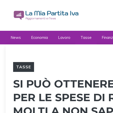
Vai
al
contenuto
News
Economia
Lavoro
Tasse
Finan
TASSE
SI PUÒ OTTENER
PER LE SPESE DI
MOLTI A NON SA