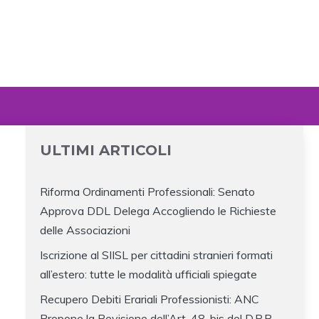
ULTIMI ARTICOLI
Riforma Ordinamenti Professionali: Senato
Approva DDL Delega Accogliendo le Richieste
delle Associazioni
Iscrizione al SIISL per cittadini stranieri formati
all’estero: tutte le modalità ufficiali spiegate
Recupero Debiti Erariali Professionisti: ANC
L
Propone la Revisione dell’Art. 48-bis del D.P.R.