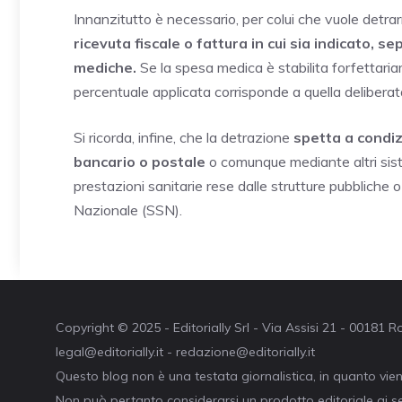
Innanzitutto è necessario, per colui che vuole detrar
ricevuta fiscale o fattura in cui sia indicato, 
mediche.
Se la spesa medica è stabilita forfettari
percentuale applicata corrisponde a quella delibera
Si ricorda, infine, che la detrazione
spetta a condi
bancario o postale
o comunque mediante altri siste
prestazioni sanitarie rese dalle strutture pubbliche o
Nazionale (SSN).
Copyright © 2025 - Editorially Srl - Via Assisi 21 - 00181
legal@editorially.it - redazione@editorially.it
Questo blog non è una testata giornalistica, in quanto vie
Non può pertanto considerarsi un prodotto editoriale ai se