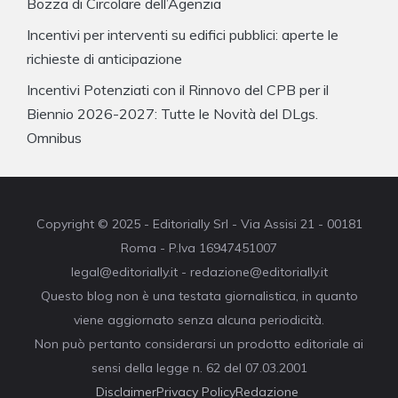
Bozza di Circolare dell’Agenzia
Incentivi per interventi su edifici pubblici: aperte le
richieste di anticipazione
Incentivi Potenziati con il Rinnovo del CPB per il
Biennio 2026-2027: Tutte le Novità del DLgs.
Omnibus
Copyright © 2025 - Editorially Srl - Via Assisi 21 - 00181
Roma - P.Iva 16947451007
legal@editorially.it - redazione@editorially.it
Questo blog non è una testata giornalistica, in quanto
viene aggiornato senza alcuna periodicità.
Non può pertanto considerarsi un prodotto editoriale ai
sensi della legge n. 62 del 07.03.2001
Disclaimer
Privacy Policy
Redazione