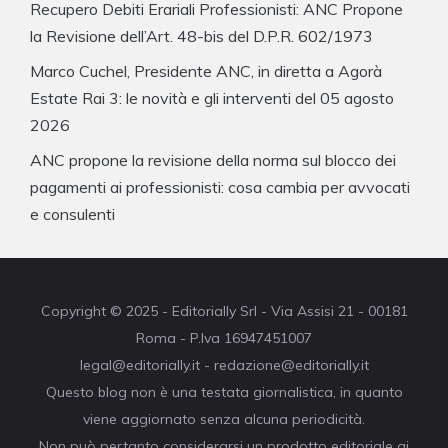
Recupero Debiti Erariali Professionisti: ANC Propone
la Revisione dell’Art. 48-bis del D.P.R. 602/1973
Marco Cuchel, Presidente ANC, in diretta a Agorà
Estate Rai 3: le novità e gli interventi del 05 agosto
2026
ANC propone la revisione della norma sul blocco dei
pagamenti ai professionisti: cosa cambia per avvocati
e consulenti
Copyright © 2025 - Editorially Srl - Via Assisi 21 - 00181
Roma - P.Iva 16947451007
legal@editorially.it - redazione@editorially.it
Questo blog non è una testata giornalistica, in quanto
viene aggiornato senza alcuna periodicità.
Non può pertanto considerarsi un prodotto editoriale ai