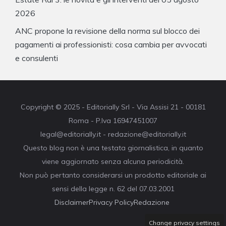
2026
ANC propone la revisione della norma sul blocco dei
pagamenti ai professionisti: cosa cambia per avvocati
e consulenti
Copyright © 2025 - Editorially Srl - Via Assisi 21 - 00181
Roma - P.Iva 16947451007
legal@editorially.it - redazione@editorially.it
Questo blog non è una testata giornalistica, in quanto
viene aggiornato senza alcuna periodicità.
Non può pertanto considerarsi un prodotto editoriale ai
sensi della legge n. 62 del 07.03.2001
Disclaimer
Privacy Policy
Redazione
Change privacy settings