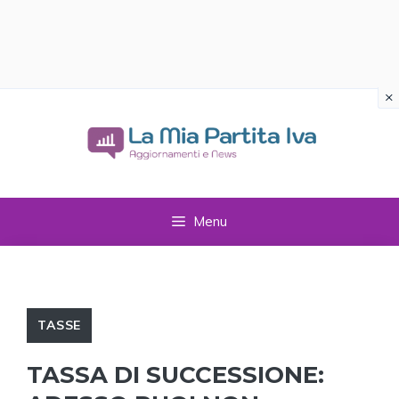
×
Vai
al
contenuto
Menu
TASSE
TASSA DI SUCCESSIONE: