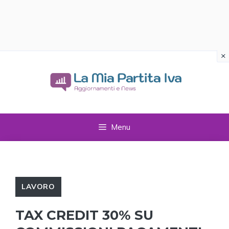
×
Vai
al
contenuto
Menu
LAVORO
TAX CREDIT 30% SU